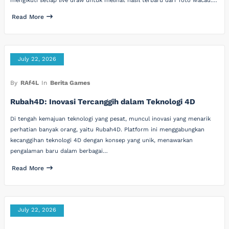
mengikuti setiap live draw untuk melihat hasil terbaru dari Toto Macau.…
Read More
July 22, 2026
By
RAf4L
In
Berita Games
Rubah4D: Inovasi Tercanggih dalam Teknologi 4D
Di tengah kemajuan teknologi yang pesat, muncul inovasi yang menarik
perhatian banyak orang, yaitu Rubah4D. Platform ini menggabungkan
kecanggihan teknologi 4D dengan konsep yang unik, menawarkan
pengalaman baru dalam berbagai…
Read More
July 22, 2026