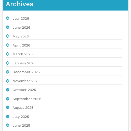
Archives
July 2026
June 2026
May 2026
April 2026
March 2026
January 2026
December 2025
November 2025
October 2025
September 2025
August 2025
July 2025
June 2025