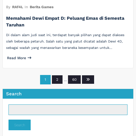
By
RAf4L
In
Berita Games
Memahami Dewi Empat D: Peluang Emas di Semesta
Taruhan
Di dalam alam judi saat ini, terdapat banyak pilihan yang dapat diakses
oleh beberapa petaruh. Salah satu yang patut dicatat adalah Dewi 4D,
sebagai wadah yang menawarkan beraneka kesempatan untuk…
Read More
Posts
1
2
…
60
pagination
Search
Search