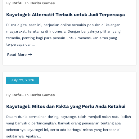
By
RAf4L
In
Berita Games
Kayutogel: Alternatif Terbaik untuk Judi Terpercaya
Di era digital saat ini, perjudian online semakin populer di kalangan
masyarakat, terutama di Indonesia. Dengan banyaknya pilihan yang
tersedia, penting bagi para pemain untuk menemukan situs yang
terpercaya dan…
Read More
July 22, 2026
By
RAf4L
In
Berita Games
Kayutogel: Mitos dan Fakta yang Perlu Anda Ketahui
Dalam dunia permainan daring, kayutogel telah menjadi salah satu istilah
yang banyak diperbincangkan. Banyak orang penasaran tentang apa
sebenarnya kayutogel ini, serta ada berbagai mitos yang beredar di
sekitarnya. Apakah…