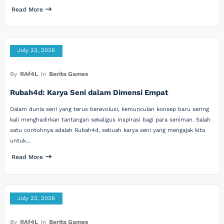
Read More
July 23, 2026
By
RAf4L
In
Berita Games
Rubah4d: Karya Seni dalam Dimensi Empat
Dalam dunia seni yang terus berevolusi, kemunculan konsep baru sering
kali menghadirkan tantangan sekaligus inspirasi bagi para seniman. Salah
satu contohnya adalah Rubah4d, sebuah karya seni yang mengajak kita
untuk…
Read More
July 23, 2026
By
RAf4L
In
Berita Games