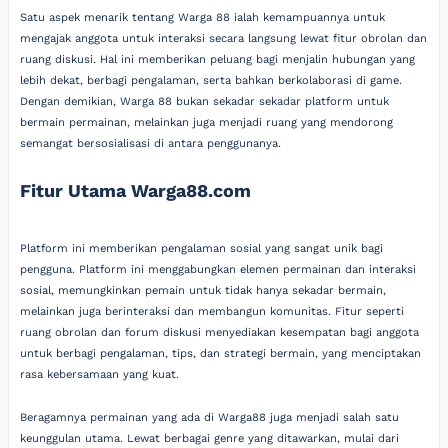
Satu aspek menarik tentang Warga 88 ialah kemampuannya untuk
mengajak anggota untuk interaksi secara langsung lewat fitur obrolan dan
ruang diskusi. Hal ini memberikan peluang bagi menjalin hubungan yang
lebih dekat, berbagi pengalaman, serta bahkan berkolaborasi di game.
Dengan demikian, Warga 88 bukan sekadar sekadar platform untuk
bermain permainan, melainkan juga menjadi ruang yang mendorong
semangat bersosialisasi di antara penggunanya.
Fitur Utama Warga88.com
Platform ini memberikan pengalaman sosial yang sangat unik bagi
pengguna. Platform ini menggabungkan elemen permainan dan interaksi
sosial, memungkinkan pemain untuk tidak hanya sekadar bermain,
melainkan juga berinteraksi dan membangun komunitas. Fitur seperti
ruang obrolan dan forum diskusi menyediakan kesempatan bagi anggota
untuk berbagi pengalaman, tips, dan strategi bermain, yang menciptakan
rasa kebersamaan yang kuat.
Beragamnya permainan yang ada di Warga88 juga menjadi salah satu
keunggulan utama. Lewat berbagai genre yang ditawarkan, mulai dari