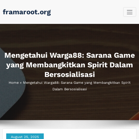
Skip
framaroot.org
to
content
Mengetahui Warga88: Sarana Game
yang Membangkitkan Spirit Dalam
Bersosialisasi
Home
»
Mengetahui Warga88: Sarana Game yang Membangkitkan Spirit
Dalam Bersosialisasi
August 25, 2025