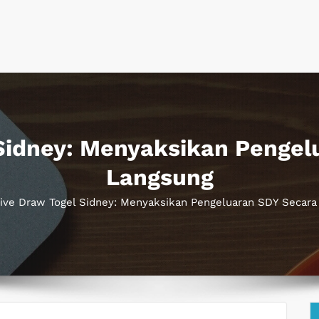
 Sidney: Menyaksikan Pengel
Langsung
ive Draw Togel Sidney: Menyaksikan Pengeluaran SDY Secara