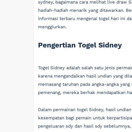
sydney, bagaimana cara melihat live draw SD
hadiah-hadiah menarik yang ditawarkan. B
informasi terbaru mengenai togel hari ini 
menggiurkan.
Pengertian Togel Sidney
Togel Sidney adalah salah satu jenis permain
karena mengandalkan hasil undian yang dil
memasang taruhan pada angka-angka yang me
pemenang, mereka berhak mendapatkan hadi
Dalam permainan togel Sidney, hasil undian
kesempatan bagi pemain untuk berpartisipas
pengeluaran sdy dan hasil sdy sebelumnya,