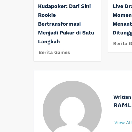
Kudapoker: Dari Sini
Live D
Rookie
Momen
Bertransformasi
Menanti
Menjadi Pakar di Satu
Ditung
Langkah
Berita 
Berita Games
Written
RAf4L
View Al