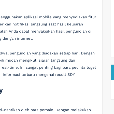
 menggunakan aplikasi mobile yang menyediakan fitur
erikan notifikasi langsung saat hasil keluaran
lah Anda dapat menyaksikan hasil pengundian di
 dengan internet.
dwal pengundian yang diadakan setiap hari. Dengan
bih mudah mengikuti siaran langsung dan
al-time. Ini sangat penting bagi para pecinta togel
 informasi terbaru mengenai result SDY.
y
anti-nantikan oleh para pemain. Dengan melakukan