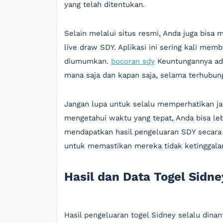
yang telah ditentukan.
Selain melalui situs resmi, Anda juga bisa
live draw SDY. Aplikasi ini sering kali memb
diumumkan.
bocoran sdy
Keuntungannya ada
mana saja dan kapan saja, selama terhubung
Jangan lupa untuk selalu memperhatikan ja
mengetahui waktu yang tepat, Anda bisa le
mendapatkan hasil pengeluaran SDY secara re
untuk memastikan mereka tidak ketinggalan
Hasil dan Data Togel Sidne
Hasil pengeluaran togel Sidney selalu din