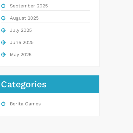
September 2025
August 2025
July 2025
June 2025
May 2025
Categories
Berita Games