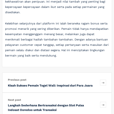
kekhawatiran akan penipuan. Ini menjadi nilai tambah yang penting bagi
kepercayaan kepercayaan dalam ikut serta pada setiap permainan yang
disediakan.
Kelebihan selanjutnya dari platform ini ialah beraneka ragam bonus serta
promosi menarik yang sering diberikan. Pemain tidak hanya mendapatkan
kesempatan menggenggam menang besar, melainkan juga dapat
menikmati berbagai hadiah tambahan tambahan. Dengan adanya bantuan
pelayanan customer cepat tanggap, setiap pertanyaan serta masukan dari
pemain selalu diakui dan diatasi segera. Hal ini menciptakan lingkungan
bermain yang baik serta mendukung.
Previous post
Kisah Sukses Pemain Togel Wali: Inspirasi dari Para Juara
Next post
Langkah Sederhana Bertransaksi dengan Slot Pulsa
Indosat Ooredoo untuk Transaksi