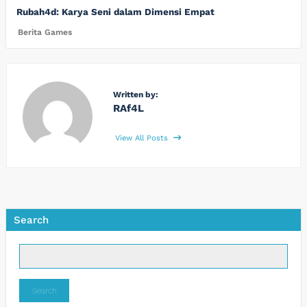
Rubah4d: Karya Seni dalam Dimensi Empat
Berita Games
Written by:
RAf4L
View All Posts
Search
Search