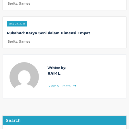
Berita Games
July 23, 2026
Rubah4d: Karya Seni dalam Dimensi Empat
Berita Games
Written by:
RAf4L
View All Posts
Search