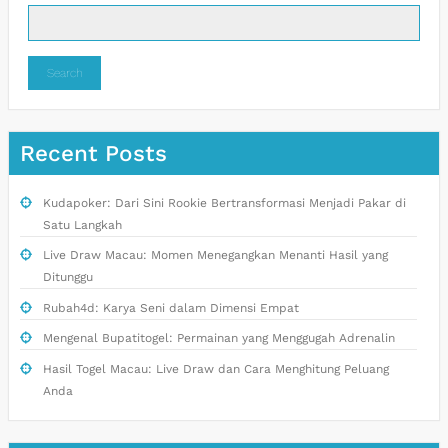
Search
Recent Posts
Kudapoker: Dari Sini Rookie Bertransformasi Menjadi Pakar di
Satu Langkah
Live Draw Macau: Momen Menegangkan Menanti Hasil yang
Ditunggu
Rubah4d: Karya Seni dalam Dimensi Empat
Mengenal Bupatitogel: Permainan yang Menggugah Adrenalin
Hasil Togel Macau: Live Draw dan Cara Menghitung Peluang
Anda