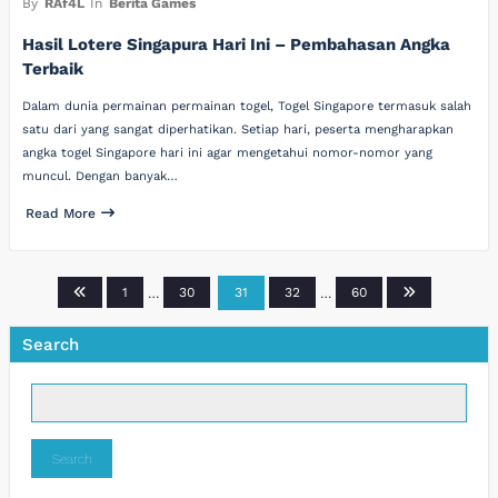
By
RAf4L
In
Berita Games
Hasil Lotere Singapura Hari Ini – Pembahasan Angka
Terbaik
Dalam dunia permainan permainan togel, Togel Singapore termasuk salah
satu dari yang sangat diperhatikan. Setiap hari, peserta mengharapkan
angka togel Singapore hari ini agar mengetahui nomor-nomor yang
muncul. Dengan banyak…
Read More
Posts
1
…
30
31
32
…
60
pagination
Search
Search