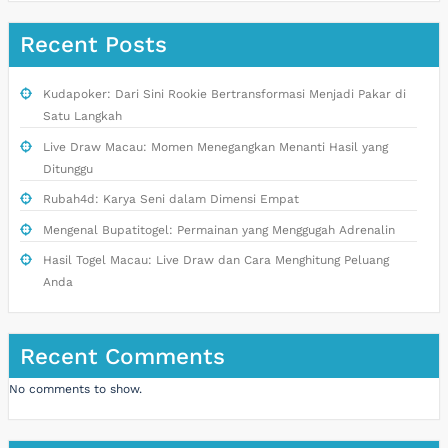
Recent Posts
Kudapoker: Dari Sini Rookie Bertransformasi Menjadi Pakar di
Satu Langkah
Live Draw Macau: Momen Menegangkan Menanti Hasil yang
Ditunggu
Rubah4d: Karya Seni dalam Dimensi Empat
Mengenal Bupatitogel: Permainan yang Menggugah Adrenalin
Hasil Togel Macau: Live Draw dan Cara Menghitung Peluang
Anda
Recent Comments
No comments to show.