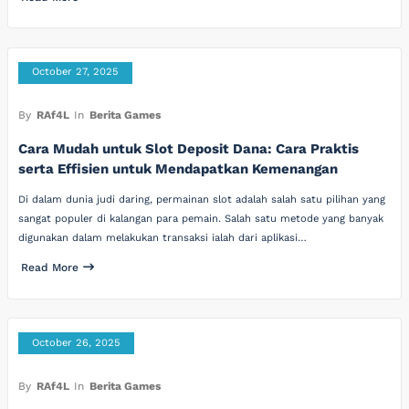
October 27, 2025
By
RAf4L
In
Berita Games
Cara Mudah untuk Slot Deposit Dana: Cara Praktis
serta Effisien untuk Mendapatkan Kemenangan
Di dalam dunia judi daring, permainan slot adalah salah satu pilihan yang
sangat populer di kalangan para pemain. Salah satu metode yang banyak
digunakan dalam melakukan transaksi ialah dari aplikasi…
Read More
October 26, 2025
By
RAf4L
In
Berita Games