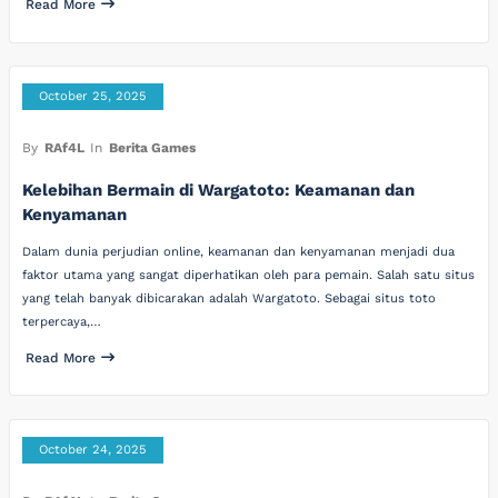
Read More
October 25, 2025
By
RAf4L
In
Berita Games
Kelebihan Bermain di Wargatoto: Keamanan dan
Kenyamanan
Dalam dunia perjudian online, keamanan dan kenyamanan menjadi dua
faktor utama yang sangat diperhatikan oleh para pemain. Salah satu situs
yang telah banyak dibicarakan adalah Wargatoto. Sebagai situs toto
terpercaya,…
Read More
October 24, 2025